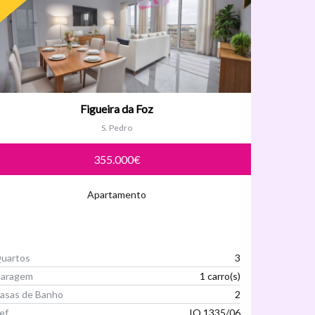
Figueira da Foz
S. Pedro
355.000€
Apartamento
uartos
3
aragem
1 carro(s)
asas de Banho
2
ef
IQ 1335/06