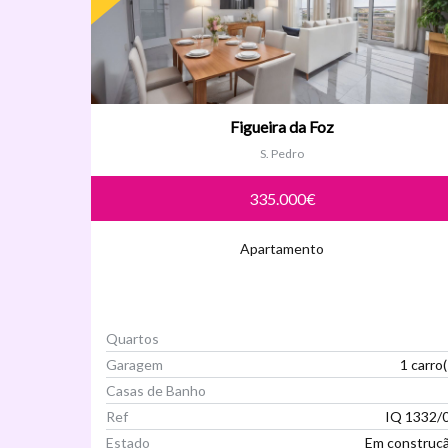
Figueira da Foz
S. Pedro
335.000€
Apartamento
Quartos
Garagem
1 carro(
Casas de Banho
Ref
IQ 1332/
Estado
Em construç