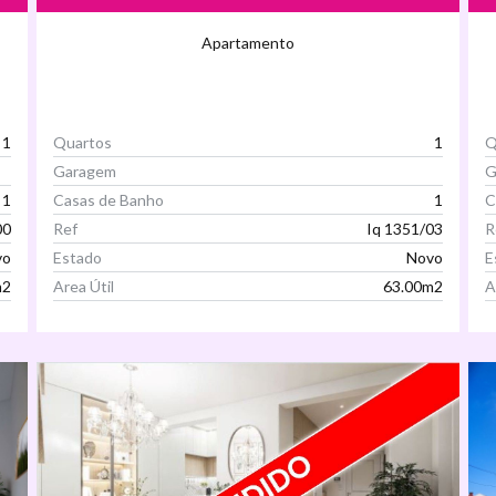
Apartamento
1
Quartos
1
Q
Garagem
G
1
Casas de Banho
1
C
00
Ref
Iq 1351/03
R
vo
Estado
Novo
E
m2
Area Útil
63.00m2
A
Ver Imóvel