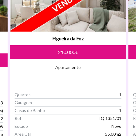
Figueira da Foz
210.000€
Apartamento
Quartos
1
Q
Garagem
G
3
Casas de Banho
1
C
s)
Ref
IQ 1351/01
R
2
Estado
Novo
E
05
Area Útil
55.00m2
A
ão