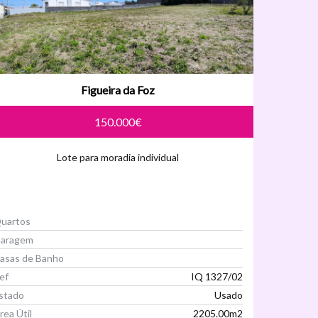
Figueira da Foz
150.000€
Lote para moradia individual
uartos
aragem
asas de Banho
ef
IQ 1327/02
stado
Usado
rea Útil
2205.00m2