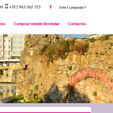
00
+351 963 362 725
Select Language
▼
mos
Comprar/vender/Arrendar
Contactos