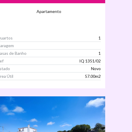
Apartamento
uartos
1
aragem
asas de Banho
1
ef
IQ 1351/02
stado
Novo
rea Útil
57.00m2
Ver Imóvel