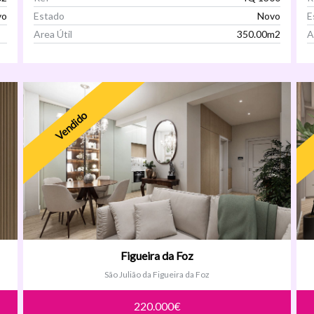
vo
Estado
Novo
E
Area Útil
350.00m2
A
Ver Imóvel
Vendido
Figueira da Foz
São Julião da Figueira da Foz
220.000€