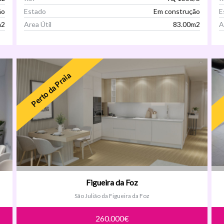
ão
Estado
Em construção
E
m2
Area Útil
83.00m2
A
Ver Imóvel
Perto da Praia
Figueira da Foz
São Julião da Figueira da Foz
260.000€