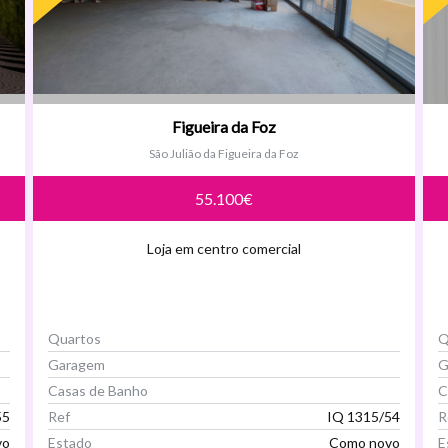
Figueira da Foz
São Julião da Figueira da Foz
55.100€
Loja em centro comercial
Quartos
Q
Garagem
G
Casas de Banho
C
55
Ref
IQ 1315/54
R
vo
Estado
Como novo
E