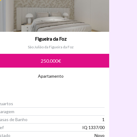
Figueira da Foz
São Julião da Figueira da Foz
250.000€
Apartamento
uartos
aragem
asas de Banho
1
ef
IQ 1337/00
stado
Novo