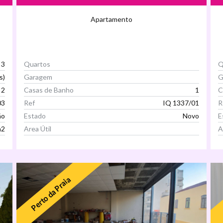
Apartamento
3
Quartos
Q
s)
Garagem
G
2
Casas de Banho
1
C
03
Ref
IQ 1337/01
R
ão
Estado
Novo
E
m2
Area Útil
A
Ver Imóvel
Perto da Praia