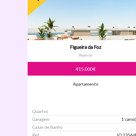
Figueira da Foz
Buarcos
415.000€
Apartamento
Quartos
Garagem
1 carro(
Casas de Banho
Ref
IQ 1356/