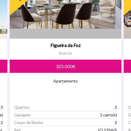
Figueira da Foz
Buarcos
325.000€
Apartamento
3
Quartos
2
Q
s)
Garagem
1 carro(s)
G
2
Casas de Banho
2
C
AL
Ref
IQ 1356/S
R