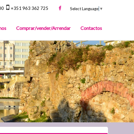
00
+351 963 362 725
Select Language
▼
mos
Comprar/vender/Arrendar
Contactos