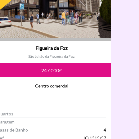
Figueira da Foz
São Julião da Figueira da Foz
247.000€
Centro comercial
uartos
aragem
asas de Banho
4
ef
IQ 1315/57