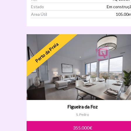
Estado
Em construç
Area Útil
105.00
Ver Imóvel
Perto da Praia
Figueira da Foz
S. Pedro
355.000€