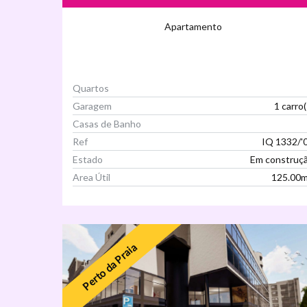
Apartamento
Quartos
Garagem
1 carro(
Casas de Banho
Ref
IQ 1332/'
Estado
Em construç
Area Útil
125.00
Ver Imóvel
Perto da Praia