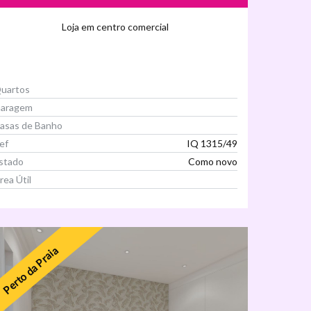
Loja em centro comercial
uartos
aragem
asas de Banho
ef
IQ 1315/49
stado
Como novo
rea Útil
Ver Imóvel
Perto da Praia