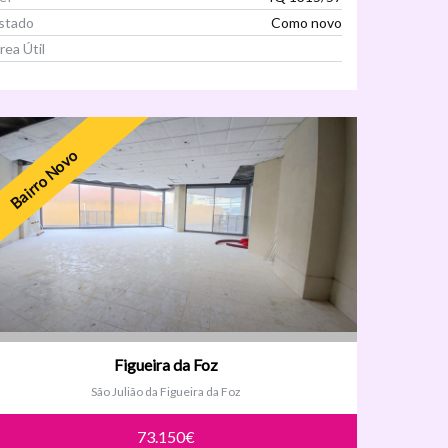
stado
Como novo
rea Útil
Ver Imóvel
Bairro Novo
Figueira da Foz
São Julião da Figueira da Foz
73.150€