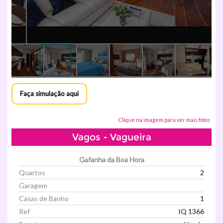
Faça simulação aqui
Clique na imagem para ver mais fotos
Vagos - Vagueira
Gafanha da Boa Hora
Quartos
2
Garagem
Casas de Banho
1
Ref
IQ 1366