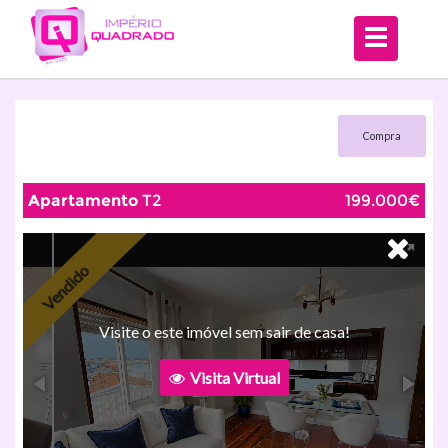
Compra
Apartamento
T2
199.000€
Vendido
Visite o este imóvel sem sair de casa!
Visita Virtual